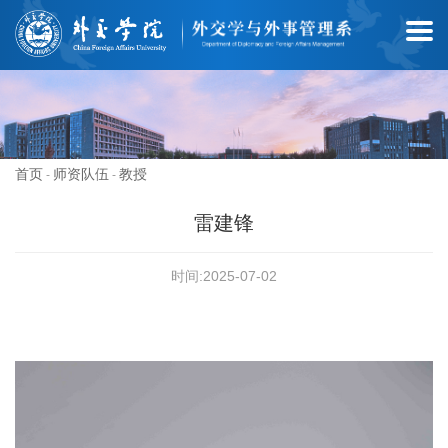
首页
师资队伍
教授
-
-
雷建锋
时间:2025-07-02