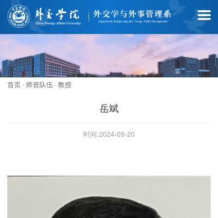
首页
师资队伍
教授
-
-
岳斌
时间:2024-09-20