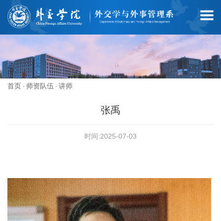
首页
师资队伍
讲师
-
-
张禹
时间:2025-07-03