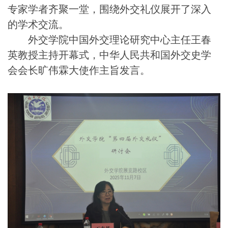
专家学者齐聚一堂，围绕
外交
礼仪展开了深入
的学术交流。
外交学院中国外交理论研究中心主任王春
英教授主持开幕式，
中华人民共和国外交史学
会会长
旷
伟
霖
大使
作主
旨发言。