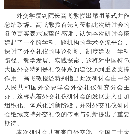
外交学院副院长高飞教授出席闭幕式并作
总结致辞。
高飞教授首先向莅临此次研讨会的
各位嘉宾表示诚挚的感谢，
认为
本次研讨会搭
建起
了
一个跨学科、跨机构的学术交流平台，
探讨了外交礼仪的理论创新、制度建设、学科
路径、教学发展、实践探索，这将对中国特色
大国外交特别是礼仪体系的建设起到重要支撑
作用。
高飞教授还
特别
指
出此次研讨会
由中华
人民共和国外交史学会外交礼仪研究分会主
办，
这
标志着外交礼仪研讨会的发展进入更
加
组织化、体系化的新阶段，并对外交礼仪研讨
会
继续支持外交礼仪的传承与创新提出了重要
期待。
本次研讨会共有来自外交部、全国二十余