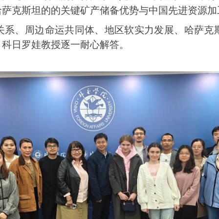
哈萨克斯坦的
的
关键矿产储备优势与中国先进资源加
关系、周边
命运共同体、地区
软实力
发展、哈萨克
，科日罗娃教授逐一耐心解答。