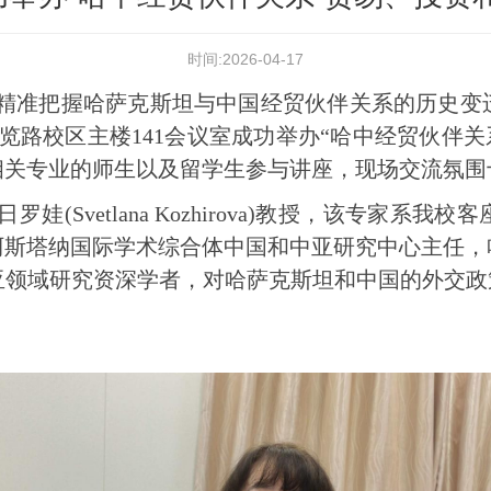
时间:2026-04-17
精准把握哈萨克斯坦
与中国经贸伙伴
关系的历史
变
览路校区主楼
141
会议室成功举办“哈中经贸伙伴关
相关专业的师生以及留学生参与
讲座
，现场交流氛围
日罗娃
(Svetlana
Kozhirova
)
教授，
该专家系我校
客
阿斯塔纳国际学术综合体中国和中亚研究中心主任，
亚领域研究
资深学者，对哈萨克斯坦和中国的外交政