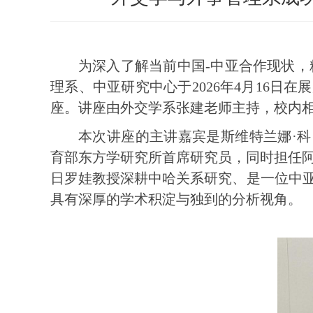
为深入了解当前
中国
-
中亚合作现状
，
理系
、
中亚研究中心
于
2026
年
4
月
1
6
日在展
座。讲座由外交学系张建老师主持，
校内
本次讲座的主讲嘉宾是斯维特兰娜·科
育部东方学研究所首席研究员，同时担任
日罗娃教授深耕中哈
关系
研究、
是一位中
具有深厚的学术积淀与独到的分析视角。