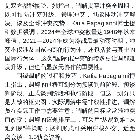
是双方都能接受。她指出，调解贯穿冲突全周期，
既可预防冲突升级、管理冲突，也能推动冲突解
决。谈及全球冲突态势，Katia Papagianni博士援
引数据强调，2024年全球冲突数量达1946年以来
峰值，2021—2024年成为冷战后最动荡时期，冲
突不仅涉及国家内部的行为体，还包括参与其中的
国际行为体，这类“国际化冲突”的增多更让调解难
度升级，但也凸显多元协作的重要性。
围绕调解的过程和技巧，Katia Papagianni博
士指出，调解的过程可划分为预谈判前阶段、预谈
判阶段、正式谈判阶段和执行阶段，
但这一划分只
是大致的框架图，实际调解中需非线性推进。调解
员在实际工作中需要注意：调解的目标常常随冲突
而改变；调解的议题排序上，可采用“从易到难”“从
难到易”等策略；谈判形式可采用穿梭外交、近距
离会谈、1.5轨会议等。